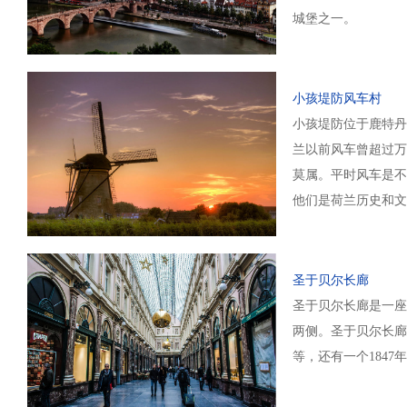
城堡之一。
小孩堤防风车村
小孩堤防位于鹿特丹
兰以前风车曾超过万
莫属。平时风车是不
他们是荷兰历史和文
圣于贝尔长廊
圣于贝尔长廊是一座
两侧。圣于贝尔长廊建
等，还有一个184