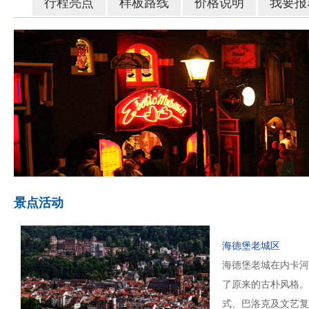
行程亮点
样板路线
价格说明
我要报
景点活动
海德堡老城区
海德堡老城在内卡河
了原来的古朴风格。
式、巴洛克及文艺复