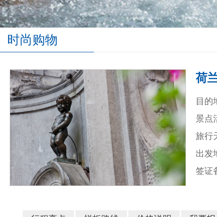
时尚购物
荷
目的
景点
旅行
出发
签证